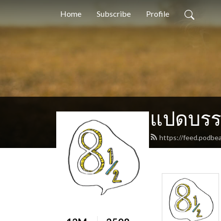
Home
Subscribe
Profile
แปดบรรท
https://feed.podbea