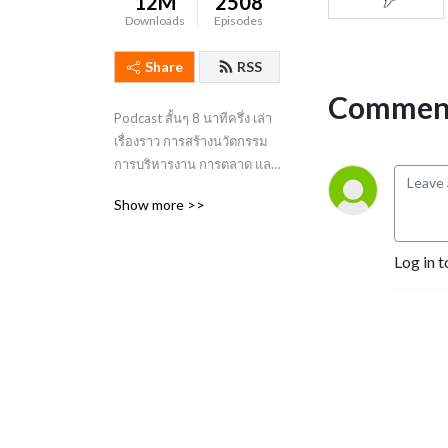
12M
2508
Downloads
Episodes
Share
RSS
Comment
Podcast สั้นๆ 8 นาทีครึ่ง เล่า
เรื่องราว การสร้างนวัตกรรม 
การบริหารงาน การตลาด และ 
แรงบันดาลใจ จากทั่วทุกมุม
Show more >>
โลก สำหรับคนทำงาน ฟังได้
ทุกที่ ทุกเวลา .... ที่ไม่มีเวลา  
Curated by ต้อง กวีวุฒิ 
Log in t
เจ้าของเพจแปดบรรทัดครึ่ง 
พนักงานประจำที่ชอบทำงาน
ไม่ประจำ