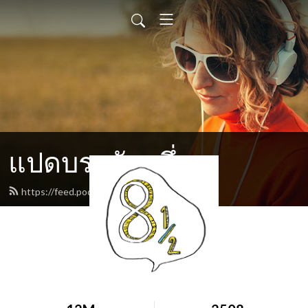
แปดบรรทัดครึ่ง
https://feed.podbean.com/eighthalf/feed.xml