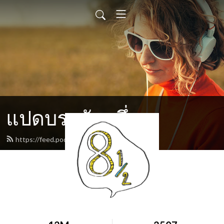
แปดบรรทัดครึ่ง
https://feed.podbean.com/eighthalf/feed.xml